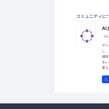
コミュニティに
A
12
デジ
し、
感性
をい
変え