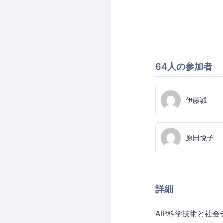
64人の参加者
伊藤誠
原田悦子
詳細
AIP科学技術と社