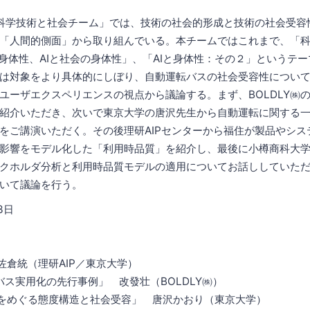
「科学技術と社会チーム」では、技術の社会的形成と技術の社会受容
「人間的側面」から取り組んでいる。本チームではこれまで、「
Iの身体性、AIと社会の身体性」、「AIと身体性：その２」というテ
は対象をより具体的にしぼり、自動運転バスの社会受容性につい
ユーザエクスペリエンスの視点から議論する。まず、BOLDLY㈱
紹介いただき、次いで東京大学の唐沢先生から自動運転に関する
をご講演いただく。その後理研AIPセンターから福住が製品やシス
影響をモデル化した「利用時品質」を紹介し、最後に小樽商科大
クホルダ分析と利用時品質モデルの適用についてお話ししていた
いて議論を行う。
3日
 佐倉統（理研AIP／東京大学）
転バス実用化の先行事例」 改發壮（BOLDLY㈱）
運転をめぐる態度構造と社会受容」 唐沢かおり（東京大学）