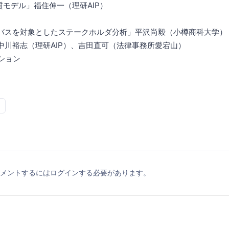
品質モデル」福住伸一（理研AIP）
運転バスを対象としたステークホルダ分析」平沢尚毅（小樽商科大学）
 中川裕志（理研AIP）、吉田直可（法律事務所愛宕山）
ッション
メントするにはログインする必要があります。