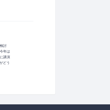
検討
今年は
に講演
がどう